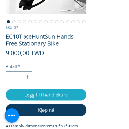
SKU: 37
EC10T ◎eHuntSun Hands
Free Stationary Bike
Pris
9 000,00 TWD
Antall
*
Legg til i handlekurv
Kjøp nå
Assembly dimension(cm)
70*52*91cm